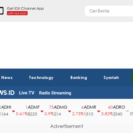
t News
Technology
Banking
Syariah
I
ADMF
ADMG
ADMR
ADRO
AE
1
75
6
60
0
0.61%
0.9%
2.73%
3.82%
0%
8225
214
1510
2540
43
Advertisement