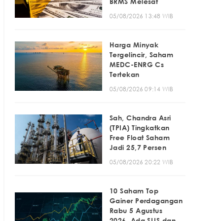
BRMS Melesat
05/08/2026 13:48 WIB
Harga Minyak
Tergelincir, Saham
MEDC-ENRG Cs
Tertekan
05/08/2026 09:14 WIB
Sah, Chandra Asri
(TPIA) Tingkatkan
Free Float Saham
Jadi 25,7 Persen
05/08/2026 20:22 WIB
10 Saham Top
Gainer Perdagangan
Rabu 5 Agustus
2026, Ada SLIS dan