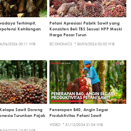
Swadaya Terhimpit,
Petani Apresiasi Pabrik Sawit yang
rpotensi Kehilangan
Konsisten Beli TBS Sesuai HPP Meski
Harga Pasar Turun
·
4/06/2026 00:11 WIB
ECONOMICS
30/05/2026 02:02 WIB
i Kelapa Sawit Dorong
Penerapan B40, Angin Segar
onesia Turunkan Pajak
Produktivitas Petani Sawit
·
VIDEO
31/12/2024 21:04 WIB
9/04/2025 13:50 WIB