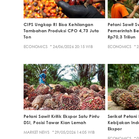
CIPS Ungkap RI Bisa Kehilangan
Petani Sawit 
Tambahan Produksi CPO 4,73 Juta
Pemerintah Be
Ton
Rp70,3 Triliun
·
·
ECONOMICS
24/06/2026 20:15 WIB
ECONOMICS
2
Petani Sawit Kritik Ekspor Satu Pintu
Serikat Petan
DSI, Posisi Tawar Kian Lemah
Kebijakan Ind
Ekspor
·
MARKET NEWS
29/05/2026 14:05 WIB
·
ECONOMICS
0