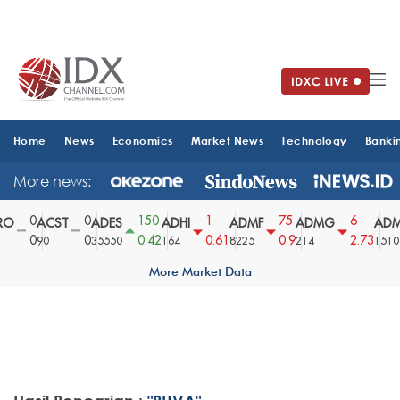
Home
News
Economics
Market News
Technology
Banki
More news:
0
0
150
1
75
6
O
ACST
ADES
ADHI
ADMF
ADMG
ADM
0
0
0.42
0.61
0.9
2.73
90
35550
164
8225
214
1510
More Market Data