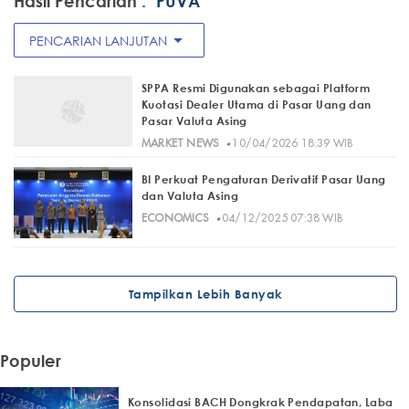
Hasil Pencarian :
"PUVA"
arrow_drop_down
PENCARIAN LANJUTAN
SPPA Resmi Digunakan sebagai Platform
Kuotasi Dealer Utama di Pasar Uang dan
Pasar Valuta Asing
·
MARKET NEWS
10/04/2026 18:39 WIB
BI Perkuat Pengaturan Derivatif Pasar Uang
dan Valuta Asing
·
ECONOMICS
04/12/2025 07:38 WIB
Tampilkan Lebih Banyak
Populer
Konsolidasi BACH Dongkrak Pendapatan, Laba