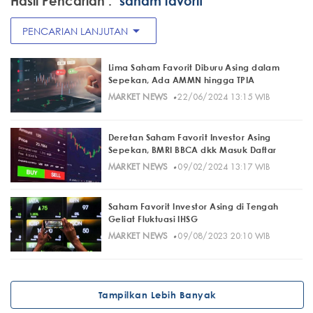
Hasil Pencarian :
"saham favorit"
arrow_drop_down
PENCARIAN LANJUTAN
Lima Saham Favorit Diburu Asing dalam
Sepekan, Ada AMMN hingga TPIA
·
MARKET NEWS
22/06/2024 13:15 WIB
Deretan Saham Favorit Investor Asing
Sepekan, BMRI BBCA dkk Masuk Daftar
·
MARKET NEWS
09/02/2024 13:17 WIB
Saham Favorit Investor Asing di Tengah
Geliat Fluktuasi IHSG
·
MARKET NEWS
09/08/2023 20:10 WIB
Tampilkan Lebih Banyak