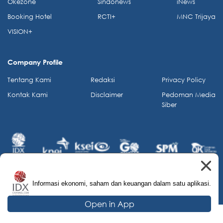
Okezone
Sindonews
iNews
Booking Hotel
RCTI+
MNC Trijaya
VISION+
Company Profile
Tentang Kami
Redaksi
Privacy Policy
Kontak Kami
Disclaimer
Pedoman Media
Siber
Informasi ekonomi, saham dan keuangan dalam satu aplikasi.
© 2026 IDX Channel. All Rights Reserved.
Open in App