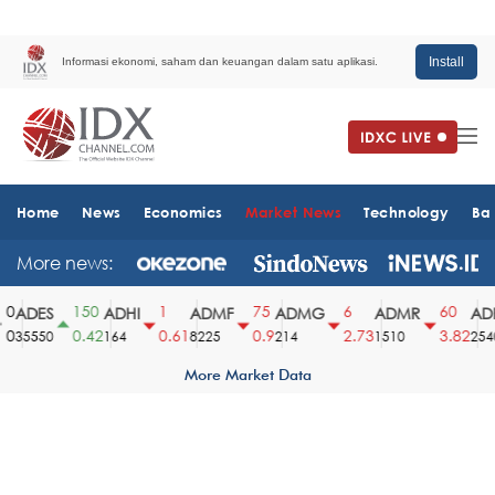
Install
Informasi ekonomi, saham dan keuangan dalam satu aplikasi.
Home
News
Economics
Market News
Technology
Ba
More news:
0
150
1
75
6
60
ADES
ADHI
ADMF
ADMG
ADMR
ADR
0
0.42
0.61
0.9
2.73
3.82
35550
164
8225
214
1510
2540
More Market Data