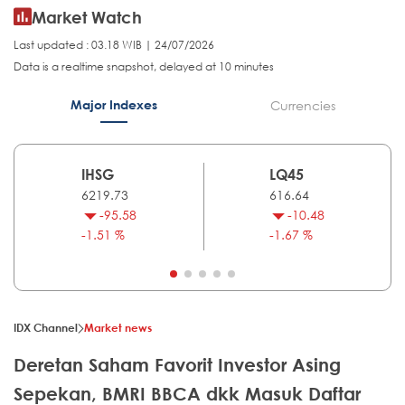
Market Watch
Last updated : 03.18 WIB | 24/07/2026
Data is a realtime snapshot, delayed at 10 minutes
Major Indexes
Currencies
IHSG
LQ45
6219.73
616.64
-95.58
-10.48
-1.51 %
-1.67 %
IDX Channel
Market news
Deretan Saham Favorit Investor Asing
Sepekan, BMRI BBCA dkk Masuk Daftar