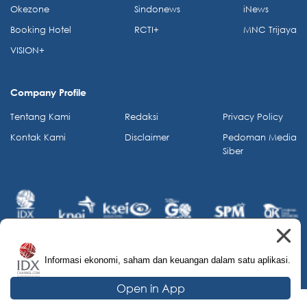
Okezone
Sindonews
iNews
Booking Hotel
RCTI+
MNC Trijaya
VISION+
Company Profile
Tentang Kami
Redaksi
Privacy Policy
Kontak Kami
Disclaimer
Pedoman Media
Siber
Informasi ekonomi, saham dan keuangan dalam satu aplikasi.
© 2026 IDX Channel. All Rights Reserved.
Open in App