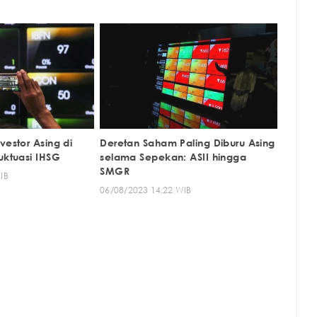
vestor Asing di
Deretan Saham Paling Diburu Asing
uktuasi IHSG
selama Sepekan: ASII hingga
SMGR
IB
06/08/2023 14:22 WIB