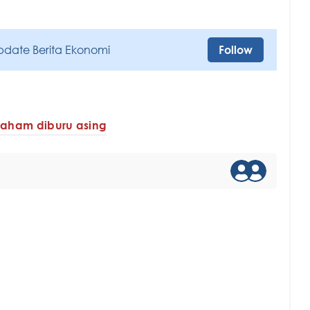
pdate Berita Ekonomi
Follow
Saham diburu asing