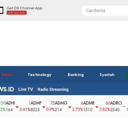
t News
Technology
Banking
Syariah
HI
ADMF
ADMG
ADMR
ADRO
AE
1
75
6
60
0
0.61%
0.9%
2.73%
3.82%
0%
4
8225
214
1510
2540
43