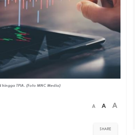
 hingga TPIA. (Foto MNC Media)
A
A
A
SHARE