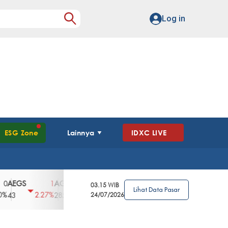
Log in
ESG Zone
Lainnya
IDXC LIVE
GS
AGII
AGRO
AGRS
AHAP
AIM
1
100
4
0
2
03.15 WIB
Lihat Data Pasar
2.27%
3.39%
2.63%
0%
2.04%
2850
148
24/07/2026
62
96
360