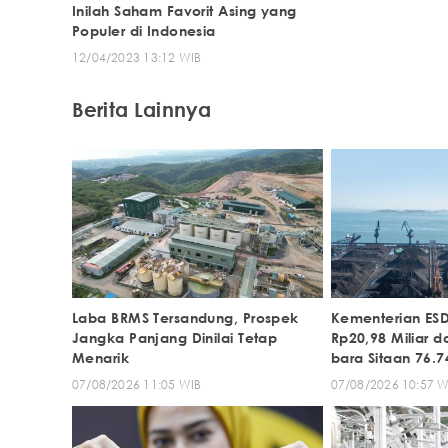
Inilah Saham Favorit Asing yang
Populer di Indonesia
12/04/2023 13:12 WIB
Berita Lainnya
Laba BRMS Tersandung, Prospek
Kementerian ES
Jangka Panjang Dinilai Tetap
Rp20,98 Miliar d
Menarik
bara Sitaan 76.7
07/08/2026 11:05 WIB
07/08/2026 10:57 W