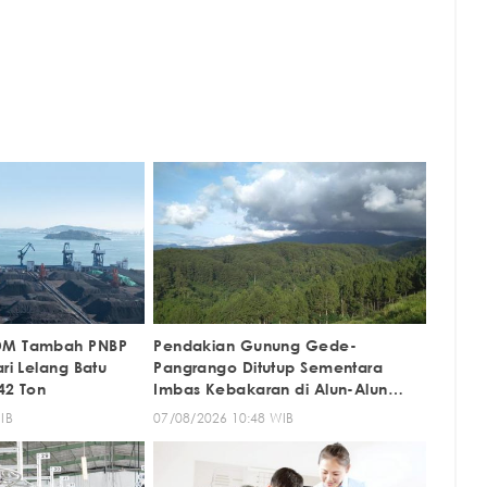
DM Tambah PNBP
Pendakian Gunung Gede-
ari Lelang Batu
Pangrango Ditutup Sementara
42 Ton
Imbas Kebakaran di Alun-Alun
Suryakencana
IB
07/08/2026 10:48 WIB