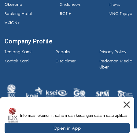
Okezone
Sindonews
iNews
Booking Hotel
RCTI+
MNC Trijaya
VISION+
Company Profile
Tentang Kami
Redaksi
Privacy Policy
Kontak Kami
Disclaimer
Pedoman Media
Siber
Informasi ekonomi, saham dan keuangan dalam satu aplikasi.
© 2026 IDX Channel. All Rights Reserved.
Open in App