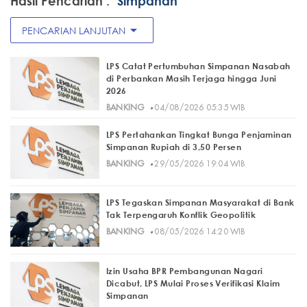
Hasil Pencarian :
"Simpanan"
arrow_drop_down
PENCARIAN LANJUTAN
LPS Catat Pertumbuhan Simpanan Nasabah
di Perbankan Masih Terjaga hingga Juni
2026
·
BANKING
04/08/2026 05:35 WIB
LPS Pertahankan Tingkat Bunga Penjaminan
Simpanan Rupiah di 3,50 Persen
·
BANKING
29/05/2026 19:04 WIB
LPS Tegaskan Simpanan Masyarakat di Bank
Tak Terpengaruh Konflik Geopolitik
·
BANKING
08/05/2026 14:20 WIB
Izin Usaha BPR Pembangunan Nagari
Dicabut, LPS Mulai Proses Verifikasi Klaim
Simpanan