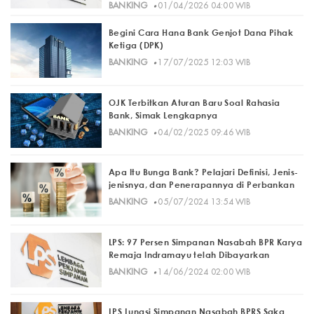
·
BANKING
01/04/2026 04:00 WIB
Begini Cara Hana Bank Genjot Dana Pihak
Ketiga (DPK)
·
BANKING
17/07/2025 12:03 WIB
OJK Terbitkan Aturan Baru Soal Rahasia
Bank, Simak Lengkapnya
·
BANKING
04/02/2025 09:46 WIB
Apa Itu Bunga Bank? Pelajari Definisi, Jenis-
jenisnya, dan Penerapannya di Perbankan
·
BANKING
05/07/2024 13:54 WIB
LPS: 97 Persen Simpanan Nasabah BPR Karya
Remaja Indramayu telah Dibayarkan
·
BANKING
14/06/2024 02:00 WIB
LPS Lunasi Simpanan Nasabah BPRS Saka