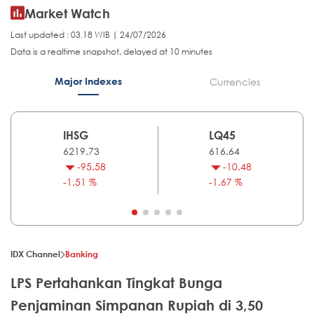
Market Watch
Last updated : 03.18 WIB | 24/07/2026
Data is a realtime snapshot, delayed at 10 minutes
Major Indexes
Currencies
IHSG
LQ45
6219.73
616.64
-95.58
-10.48
-1.51 %
-1.67 %
IDX Channel
Banking
LPS Pertahankan Tingkat Bunga
Penjaminan Simpanan Rupiah di 3,50