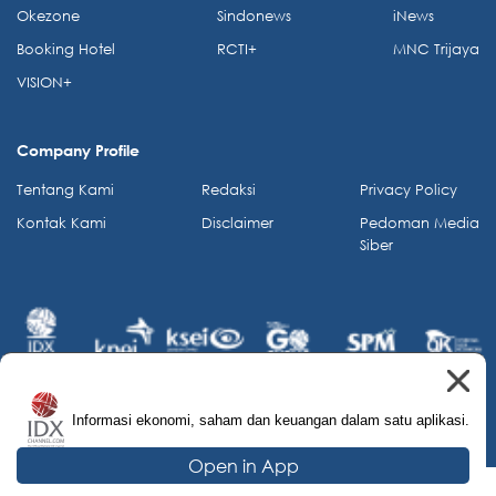
Okezone
Sindonews
iNews
Booking Hotel
RCTI+
MNC Trijaya
VISION+
Company Profile
Tentang Kami
Redaksi
Privacy Policy
Kontak Kami
Disclaimer
Pedoman Media
Siber
Informasi ekonomi, saham dan keuangan dalam satu aplikasi.
© 2026 IDX Channel. All Rights Reserved.
Open in App