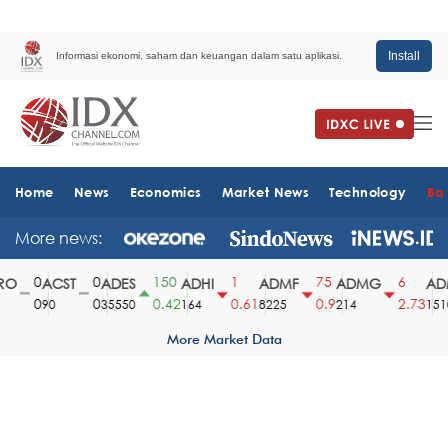
Install
Informasi ekonomi, saham dan keuangan dalam satu aplikasi.
Home
News
Economics
Market News
Technology
Ba
More news:
0
0
150
1
75
6
O
ACST
ADES
ADHI
ADMF
ADMG
ADM
0
0
0.42
0.61
0.9
2.73
90
35550
164
8225
214
1510
More Market Data