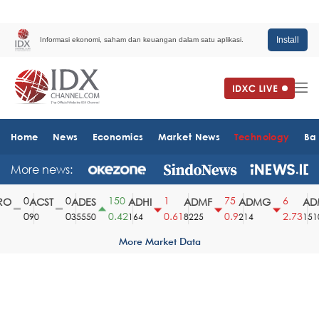
Install
Informasi ekonomi, saham dan keuangan dalam satu aplikasi.
Home
News
Economics
Market News
Technology
Ba
More news:
0
0
150
1
75
6
O
ACST
ADES
ADHI
ADMF
ADMG
ADM
0
0
0.42
0.61
0.9
2.73
90
35550
164
8225
214
1510
More Market Data