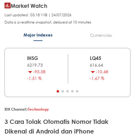
Market Watch
Last updated : 03.18 WIB | 24/07/2026
Data is a realtime snapshot, delayed at 10 minutes
Major Indexes
Currencies
IHSG
LQ45
6219.73
616.64
-95.58
-10.48
-1.51 %
-1.67 %
IDX Channel
Technology
3 Cara Tolak Otomatis Nomor Tidak
Dikenal di Android dan iPhone