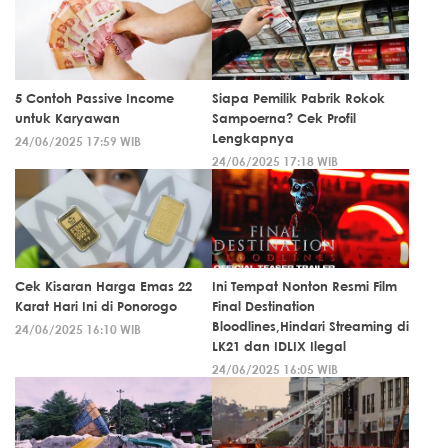
5 Contoh Passive Income
Siapa Pemilik Pabrik Rokok
untuk Karyawan
Sampoerna? Cek Profil
Lengkapnya
24/06/2025 17:59 WIB
24/06/2025 17:18 WIB
Cek Kisaran Harga Emas 22
Ini Tempat Nonton Resmi Film
Karat Hari Ini di Ponorogo
Final Destination
Bloodlines,Hindari Streaming di
24/06/2025 16:10 WIB
LK21 dan IDLIX Ilegal
24/06/2025 16:05 WIB