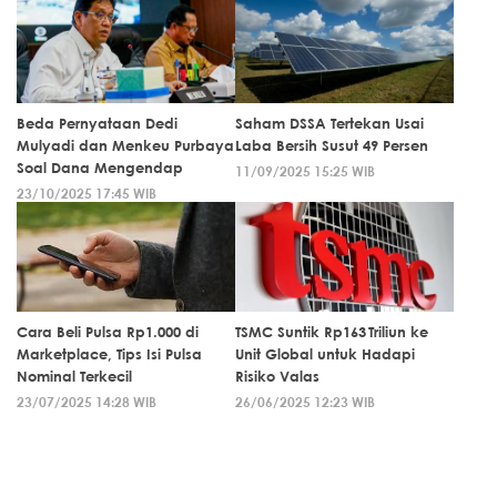
Beda Pernyataan Dedi
Saham DSSA Tertekan Usai
Mulyadi dan Menkeu Purbaya
Laba Bersih Susut 49 Persen
Soal Dana Mengendap
11/09/2025 15:25 WIB
23/10/2025 17:45 WIB
Cara Beli Pulsa Rp1.000 di
TSMC Suntik Rp163 Triliun ke
Marketplace, Tips Isi Pulsa
Unit Global untuk Hadapi
Nominal Terkecil
Risiko Valas
23/07/2025 14:28 WIB
26/06/2025 12:23 WIB