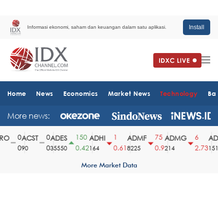
Install
Informasi ekonomi, saham dan keuangan dalam satu aplikasi.
Home
News
Economics
Market News
Technology
Ba
More news:
0
0
150
1
75
6
O
ACST
ADES
ADHI
ADMF
ADMG
ADM
0
0
0.42
0.61
0.9
2.73
90
35550
164
8225
214
1510
More Market Data