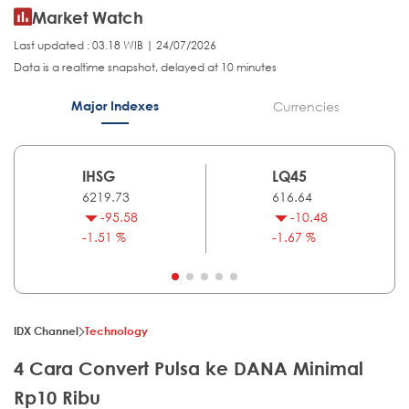
Market Watch
Last updated : 03.18 WIB | 24/07/2026
Data is a realtime snapshot, delayed at 10 minutes
Major Indexes
Currencies
IHSG
LQ45
6219.73
616.64
-95.58
-10.48
-1.51 %
-1.67 %
IDX Channel
Technology
4 Cara Convert Pulsa ke DANA Minimal
Rp10 Ribu