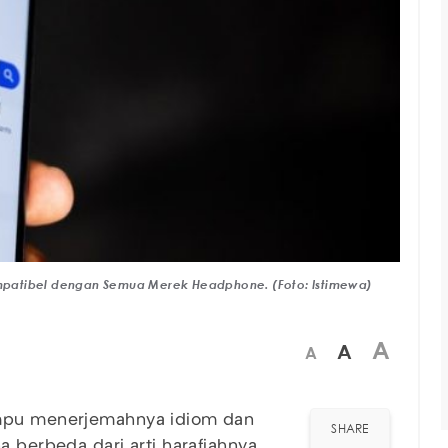
Kompatibel dengan Semua Merek Headphone. (Foto: Istimewa)
A
A
A
ampu menerjemahnya idiom dan
SHARE
a berbeda dari arti harafiahnya.