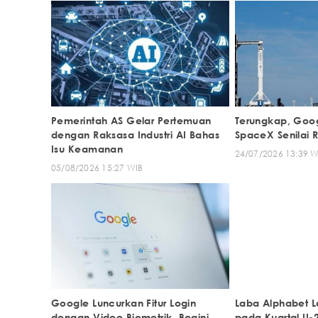
Pemerintah AS Gelar Pertemuan
Terungkap, Goog
dengan Raksasa Industri AI Bahas
SpaceX Senilai R
Isu Keamanan
24/07/2026 13:39 W
05/08/2026 15:27 WIB
Google Luncurkan Fitur Login
Laba Alphabet L
dengan Video Biometrik, Begini
pada Kuartal II