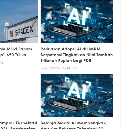
le Miliki Saham
Perluasan Adopsi AI di UMKM
p1.690 Triliun
Berpotensi Tingkatkan Nilai Tambah
Triliunan Rupiah bagi PDB
IB
24/07/2026 12:44 WIB
ampaui Ekspektasi
Belanja Modal AI Membengkak,
-2026, Pendapatan
Arus Kas Raksasa Teknologi AS