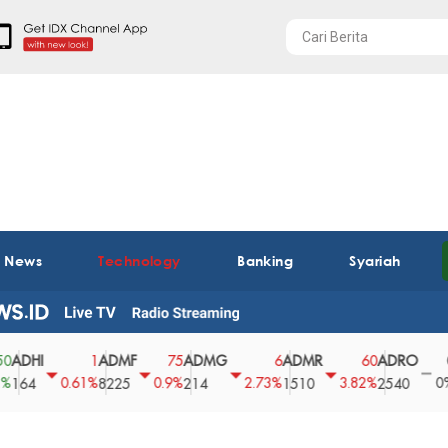
t News
Technology
Banking
Syariah
I
ADMF
ADMG
ADMR
ADRO
AEG
1
75
6
60
0
0.61%
0.9%
2.73%
3.82%
0%
8225
214
1510
2540
43