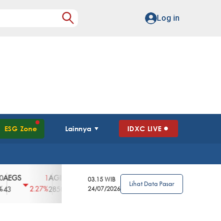
Log in
ESG Zone
Lainnya
IDXC LIVE
S
AGII
AGRO
AGRS
AHAP
AIMS
1
100
4
0
2
03.15 WIB
Lihat Data Pasar
2.27%
3.39%
2.63%
0%
2.04%
2850
148
24/07/2026
62
96
360