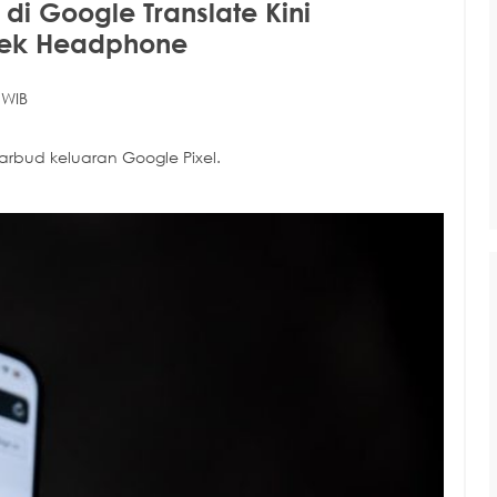
di Google Translate Kini
rek Headphone
 WIB
 earbud keluaran Google Pixel.