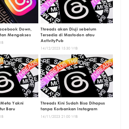
Facebook Down,
Threads akan Diuji sebelum
itan Mengakses
Tersedia di Mastodon atau
ActivityPub
IB
14/12/2023 15:30 WIB
n Meta Yakni
Threads Kini Sudah Bisa Dihapus
tur Baru
tanpa Korbankan Instagram
IB
14/11/2023 21:00 WIB