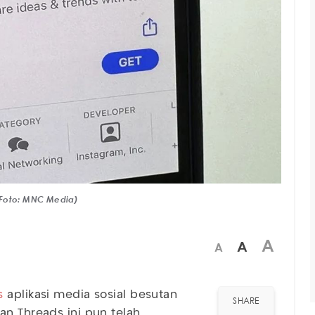
(Foto: MNC Media)
A
A
A
s
aplikasi media sosial besutan
SHARE
an Threads ini pun telah