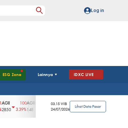
Log in
ESG Zone
Lainnya
IDXC LIVE
I
AGRO
AGRS
AHAP
AIMS
AISA
100
4
0
2
0
03.15 WIB
Lihat Data Pasar
3.39%
2.63%
0%
2.04%
0%
0
148
62
24/07/2026
96
360
108