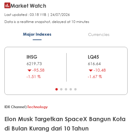
Market Watch
Last updated : 03.18 WIB | 24/07/2026
Data is a realtime snapshot, delayed at 10 minutes
Major Indexes
Currencies
IHSG
LQ45
6219.73
616.64
-95.58
-10.48
-1.51 %
-1.67 %
IDX Channel
Technology
Elon Musk Targetkan SpaceX Bangun Kota
di Bulan Kurang dari 10 Tahun