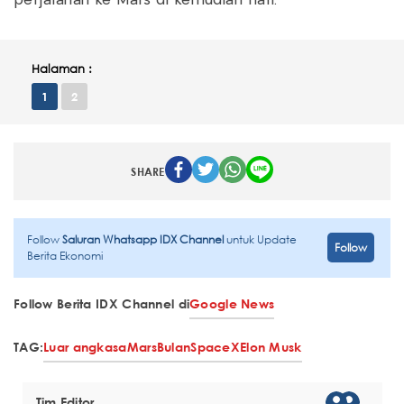
perjalanan ke Mars di kemudian hari.
Halaman :
1
2
SHARE
Follow
Saluran Whatsapp IDX Channel
untuk Update
Follow
Berita Ekonomi
Follow Berita IDX Channel di
Google News
TAG:
Luar angkasa
Mars
Bulan
SpaceX
Elon Musk
Tim Editor