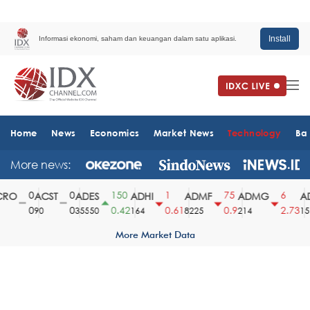
Install
Informasi ekonomi, saham dan keuangan dalam satu aplikasi.
Home
News
Economics
Market News
Technology
Ba
More news:
0
0
150
1
75
6
RO
ACST
ADES
ADHI
ADMF
ADMG
AD
0
0
0.42
0.61
0.9
2.73
90
35550
164
8225
214
151
More Market Data