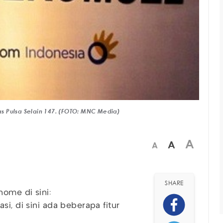
s Pulsa Selain 147. (FOTO: MNC Media)
A
A
A
SHARE
home di sini:
i, di sini ada beberapa fitur