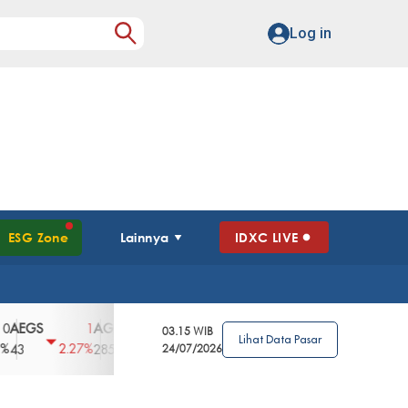
Log in
ESG Zone
Lainnya
IDXC LIVE
S
AGII
AGRO
AGRS
AHAP
AIMS
1
100
4
0
2
03.15 WIB
Lihat Data Pasar
2.27%
3.39%
2.63%
0%
2.04%
2850
148
24/07/2026
62
96
360