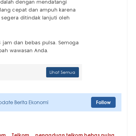
adalah dengan mendatangi
rbilang cepat dan ampuh karena
egera ditindak lanjuti oleh
4 jam dan bebas pulsa. Semoga
mbah wawasan Anda.
Lihat Semua
pdate Berita Ekonomi
Follow
kom
Telkom
pengaduan telkom bebas pulsa