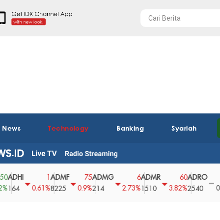
t News
Technology
Banking
Syariah
I
ADMF
ADMG
ADMR
ADRO
AEG
1
75
6
60
0
0.61%
0.9%
2.73%
3.82%
0%
8225
214
1510
2540
43