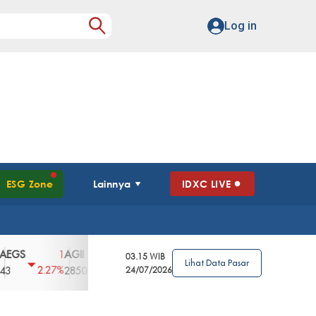
Log in
ESG Zone
Lainnya
IDXC LIVE
AGII
AGRO
AGRS
AHAP
AIMS
1
100
4
0
2
03.15 WIB
Lihat Data Pasar
2.27%
3.39%
2.63%
0%
2.04%
2850
148
24/07/2026
62
96
360