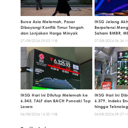
Bursa Asia Melemah, Pasar
IHSG Jelang Akh
Dibayangi Konflik Timur Tengah
Berpotensi Meng
dan Lonjakan Harga Minyak
Saham BMBR, ME
07/08/2026 09:03 WIB
07/08/2026 06:36 W
IHSG Hari Ini Ditutup Melemah ke
IHSG Hari Ini D
6.343, TALF dan BACH Puncaki Top
6.379, Indeks En
Losers
hingga Teknologi
06/08/2026 16:20 WIB
06/08/2026 09:27 W