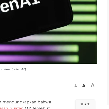
riliun. (Foto: AP)
A
A
A
n mengungkapkan bahwa
SHARE
asan buatan
(AI) tersebut