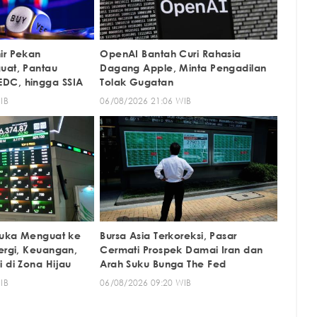
ir Pekan
OpenAI Bantah Curi Rahasia
uat, Pantau
Dagang Apple, Minta Pengadilan
DC, hingga SSIA
Tolak Gugatan
IB
06/08/2026 21:06 WIB
ibuka Menguat ke
Bursa Asia Terkoreksi, Pasar
ergi, Keuangan,
Cermati Prospek Damai Iran dan
 di Zona Hijau
Arah Suku Bunga The Fed
IB
06/08/2026 09:20 WIB