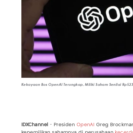
Kekayaan Bos OpenAI Terungkap, Miliki Saham Senilai Rp523 T
IDXChannel
- Presiden
OpenAI
Greg Brockma
kepemilikan sahamnya di perusahaan
kecerd