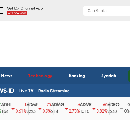
t News
Technology
Banking
Syariah
ADMF
ADMG
ADMR
ADRO
AEGS
1
75
6
60
0
0.61%
0.9%
2.73%
3.82%
0%
8225
214
1510
2540
43