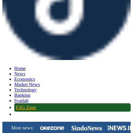
Home
News
Economics
Market News
Technology
Banking
Syariah
ESG Zone
More news: