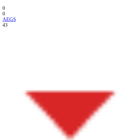
0
0
AEGS
43