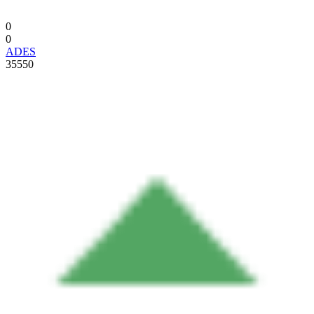
0
0
ADES
35550