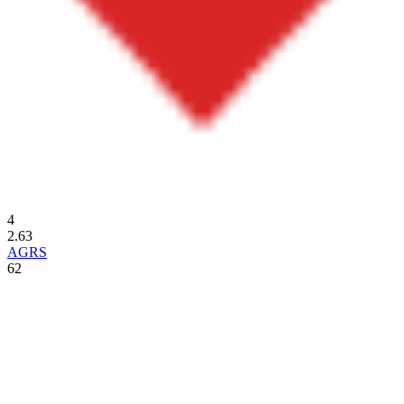
4
2.63
AGRS
62