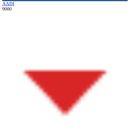
AADI
9000