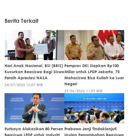
Berita Terkait
Hari Anak Nasional, BSI (BRIS)
Pemprov DKI Siapkan Rp100
Kucurkan Beasiswa Bagi Siswa
Miliar untuk LPDP Jakarta, 75
Peraih Apresiasi NASA
Mahasiswa Bisa Kuliah ke Luar
Negeri
24/07/2026 15:07 WIB
29/06/2026 11:09 WIB
Purbaya Alokasikan 80 Persen
Prabowo Janji Tindaklanjuti
Beasiswa LPDP untuk Industri
Usulan Penambahan Beasiswa