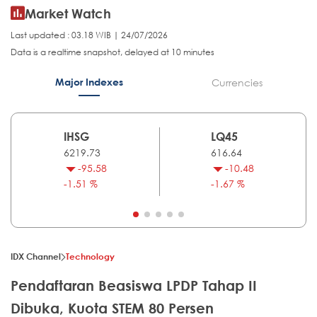
Market Watch
Last updated : 03.18 WIB | 24/07/2026
Data is a realtime snapshot, delayed at 10 minutes
Major Indexes
Currencies
IHSG
LQ45
6219.73
616.64
-95.58
-10.48
-1.51 %
-1.67 %
IDX Channel
Technology
Pendaftaran Beasiswa LPDP Tahap II
Dibuka, Kuota STEM 80 Persen