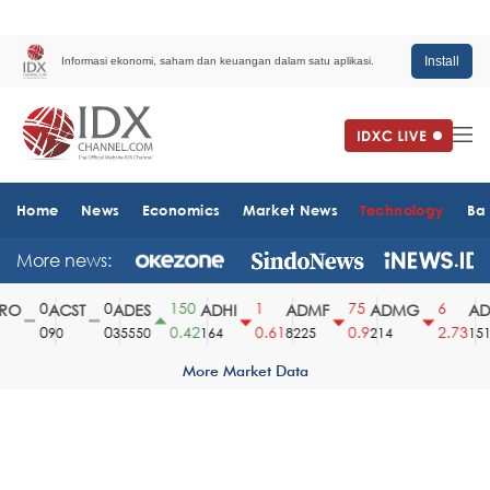
Install
Informasi ekonomi, saham dan keuangan dalam satu aplikasi.
Home
News
Economics
Market News
Technology
Ba
More news:
0
0
150
1
75
6
O
ACST
ADES
ADHI
ADMF
ADMG
ADM
0
0
0.42
0.61
0.9
2.73
90
35550
164
8225
214
1510
More Market Data