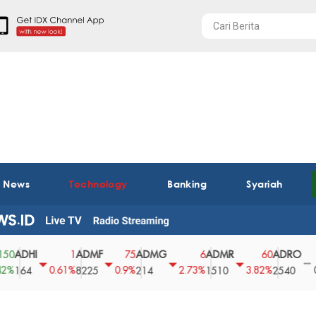
t News
Technology
Banking
Syariah
DHI
ADMF
ADMG
ADMR
ADRO
AE
1
75
6
60
0
0.61%
0.9%
2.73%
3.82%
0%
64
8225
214
1510
2540
43