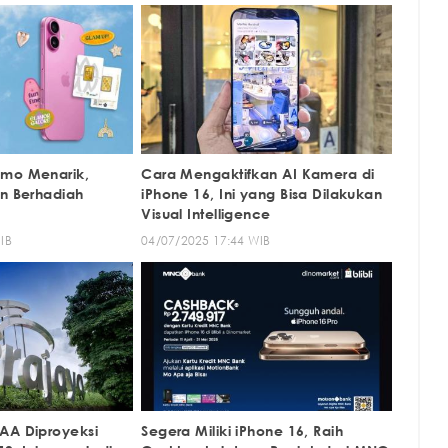
omo Menarik,
Cara Mengaktifkan AI Kamera di
an Berhadiah
iPhone 16, Ini yang Bisa Dilakukan
Visual Intelligence
IB
04/07/2025 17:44 WIB
AA Diproyeksi
Segera Miliki iPhone 16, Raih