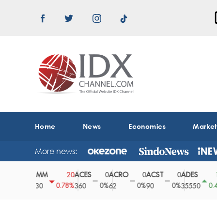
Home
News
Economics
Marke
More news:
ABMM
ACES
ACRO
ACST
ADES
A
0
20
0
0
0
150
0%
0.78%
0%
0%
0%
0.42%
2530
360
62
90
35550
1