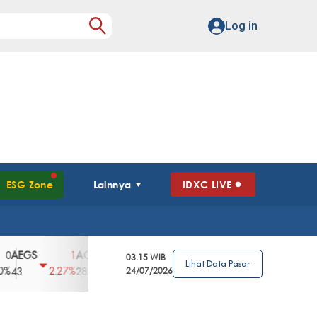
Log in
ESG Zone
Lainnya
IDXC LIVE
GS
AGII
AGRO
AGRS
AHAP
AIM
1
100
4
0
2
03.15 WIB
Lihat Data Pasar
2.27%
3.39%
2.63%
0%
2.04%
2850
148
24/07/2026
62
96
360