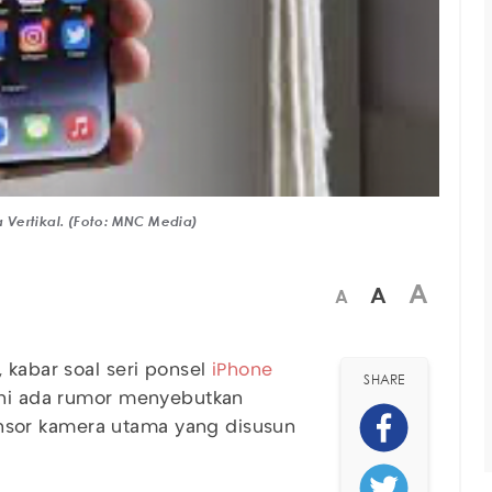
 Vertikal. (Foto: MNC Media)
A
A
A
 kabar soal seri ponsel
iPhone
SHARE
ini ada rumor menyebutkan
sor kamera utama yang disusun