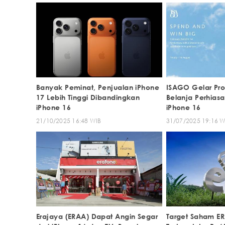
Banyak Peminat, Penjualan iPhone
ISAGO Gelar Pr
17 Lebih Tinggi Dibandingkan
Belanja Perhias
iPhone 16
iPhone 16
21/10/2025 16:48 WIB
31/07/2025 19:16 W
Erajaya (ERAA) Dapat Angin Segar
Target Saham ER