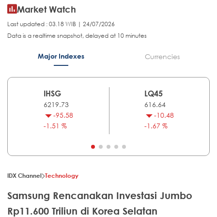
Market Watch
Last updated : 03.18 WIB | 24/07/2026
Data is a realtime snapshot, delayed at 10 minutes
Major Indexes
Currencies
IHSG
LQ45
6219.73
616.64
-95.58
-10.48
-1.51 %
-1.67 %
IDX Channel
Technology
Samsung Rencanakan Investasi Jumbo
Rp11.600 Triliun di Korea Selatan