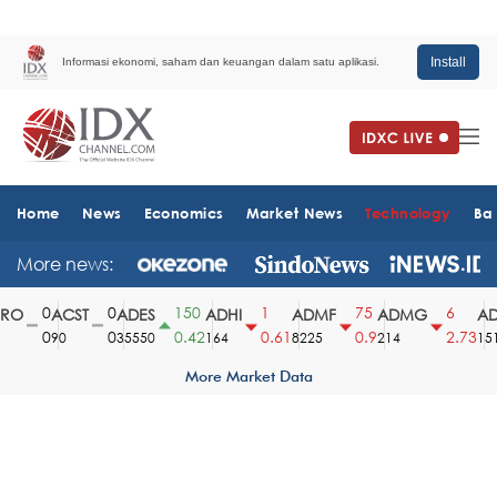
Install
Informasi ekonomi, saham dan keuangan dalam satu aplikasi.
Home
News
Economics
Market News
Technology
Ba
More news:
0
0
150
1
75
6
O
ACST
ADES
ADHI
ADMF
ADMG
AD
0
0
0.42
0.61
0.9
2.73
90
35550
164
8225
214
1510
More Market Data