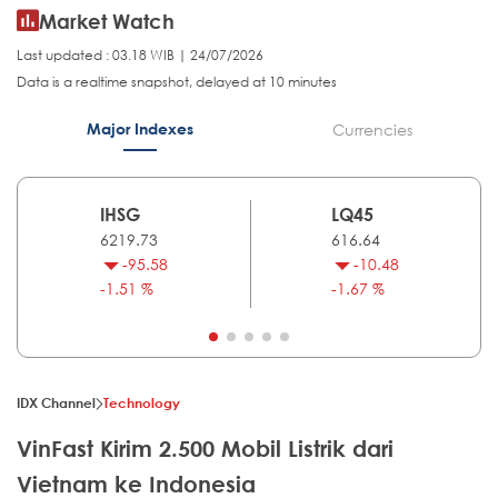
Market Watch
Last updated : 03.18 WIB | 24/07/2026
Data is a realtime snapshot, delayed at 10 minutes
Major Indexes
Currencies
IHSG
LQ45
6219.73
616.64
-95.58
-10.48
-1.51 %
-1.67 %
IDX Channel
Technology
VinFast Kirim 2.500 Mobil Listrik dari
Vietnam ke Indonesia