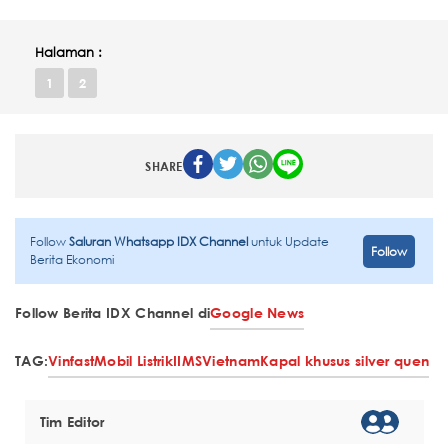
Halaman :
1
2
SHARE
Follow
Saluran Whatsapp IDX Channel
untuk Update
Follow
Berita Ekonomi
Follow Berita IDX Channel di
Google News
TAG:
Vinfast
Mobil Listrik
IIMS
Vietnam
Kapal khusus silver quen
Tim Editor