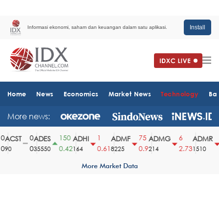
Install
Informasi ekonomi, saham dan keuangan dalam satu aplikasi.
Home
News
Economics
Market News
Technology
Ba
More news:
0
150
1
75
6
6
ACST
ADES
ADHI
ADMF
ADMG
ADMR
0
0.42
0.61
0.9
2.73
3
90
35550
164
8225
214
1510
More Market Data