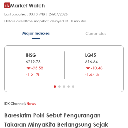
Market Watch
Last updated : 03.18 WIB | 24/07/2026
Data is a realtime snapshot, delayed at 10 minutes
Major Indexes
Currencies
IHSG
LQ45
6219.73
616.64
-95.58
-10.48
-1.51 %
-1.67 %
IDX Channel
News
Bareskrim Polri Sebut Pengurangan
Takaran MinyaKita Berlangsung Sejak