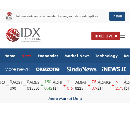
Install
Informasi ekonomi, saham dan keuangan dalam satu aplikasi.
Home
News
Economics
Market News
Technology
Ba
More news:
0
0
150
1
75
6
O
ACST
ADES
ADHI
ADMF
ADMG
ADM
0
0
0.42
0.61
0.9
2.73
90
35550
164
8225
214
1510
More Market Data