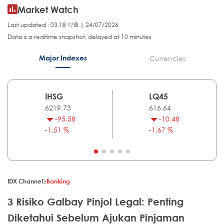
Market Watch
Last updated : 03.18 WIB | 24/07/2026
Data is a realtime snapshot, delayed at 10 minutes
Major Indexes
Currencies
IHSG
LQ45
6219.73
616.64
-95.58
-10.48
-1.51 %
-1.67 %
IDX Channel
Banking
3 Risiko Galbay Pinjol Legal: Penting
Diketahui Sebelum Ajukan Pinjaman