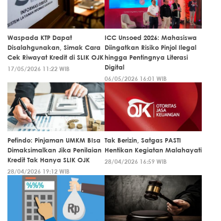
Waspada KTP Dapat
ICC Unsoed 2026: Mahasiswa
Disalahgunakan, Simak Cara
Diingatkan Risiko Pinjol Ilegal
Cek Riwayat Kredit di SLIK OJK
hingga Pentingnya Literasi
Digital
17/05/2026 11:22 WIB
06/05/2026 16:01 WIB
Pefindo: Pinjaman UMKM BIsa
Tak Berizin, Satgas PASTI
Dimaksimalkan Jika Penilaian
Hentikan Kegiatan Malahayati
Kredit Tak Hanya SLIK OJK
28/04/2026 16:59 WIB
28/04/2026 19:12 WIB