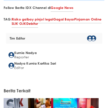
Follow Berita IDX Channel di
Google News
TAG:
Risiko galbay pinjol legal
Gagal Bayar
Pinjaman Online
SLIK OJK
Debitur
Tim Editor
Kurnia Nadya
Reporter
Nadya Kurnia Kartika Sari
Editor
Berita Terkait