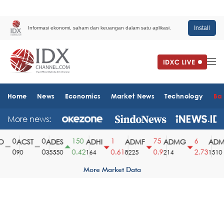
Install
Informasi ekonomi, saham dan keuangan dalam satu aplikasi.
Home
News
Economics
Market News
Technology
Ba
More news:
0
0
150
1
75
6
ACST
ADES
ADHI
ADMF
ADMG
ADMR
0
0
0.42
0.61
0.9
2.73
90
35550
164
8225
214
1510
More Market Data