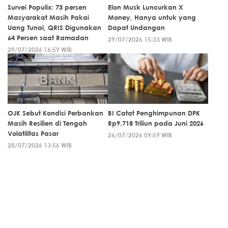
Survei Populix: 73 persen
Elon Musk Luncurkan X
Masyarakat Masih Pakai
Money, Hanya untuk yang
Uang Tunai, QRIS Digunakan
Dapat Undangan
64 Persen saat Ramadan
29/07/2026 15:33 WIB
29/07/2026 16:59 WIB
OJK Sebut Kondisi Perbankan
BI Catat Penghimpunan DPK
Masih Resilien di Tengah
Rp9.718 Triliun pada Juni 2026
Volatilitas Pasar
26/07/2026 09:59 WIB
28/07/2026 13:56 WIB