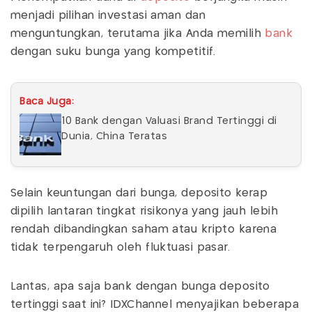
menjadi pilihan investasi aman dan
menguntungkan, terutama jika Anda memilih
bank
dengan suku bunga yang kompetitif.
Baca Juga:
10 Bank dengan Valuasi Brand Tertinggi di
Dunia, China Teratas
Selain keuntungan dari bunga, deposito kerap
dipilih lantaran tingkat risikonya yang jauh lebih
rendah dibandingkan saham atau kripto karena
tidak terpengaruh oleh fluktuasi pasar.
Lantas, apa saja bank dengan bunga deposito
tertinggi saat ini? IDXChannel menyajikan beberapa