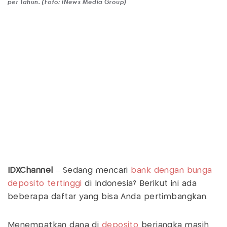
per Tahun. (Foto: iNews Media Group)
IDXChannel
– Sedang mencari
bank dengan bunga
deposito tertinggi
di Indonesia? Berikut ini ada
beberapa daftar yang bisa Anda pertimbangkan.
Menempatkan dana di
deposito
berjangka masih