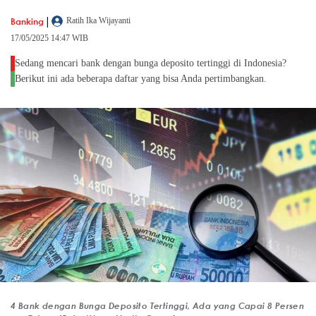
|
Banking
Ratih Ika Wijayanti
17/05/2025 14:47 WIB
Sedang mencari bank dengan bunga deposito tertinggi di Indonesia?
Berikut ini ada beberapa daftar yang bisa Anda pertimbangkan.
4 Bank dengan Bunga Deposito Tertinggi, Ada yang Capai 8 Persen