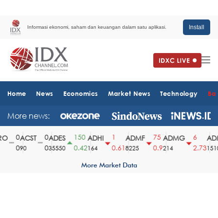
Install
Informasi ekonomi, saham dan keuangan dalam satu aplikasi.
Home
News
Economics
Market News
Technology
Ba
More news:
0
0
150
1
75
6
O
ACST
ADES
ADHI
ADMF
ADMG
ADM
0
0
0.42
0.61
0.9
2.73
90
35550
164
8225
214
1510
More Market Data