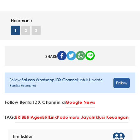
Halaman :
1
2
3
SHARE
Follow
Saluran Whatsapp IDX Channel
untuk Update
Follow
Berita Ekonomi
Follow Berita IDX Channel di
Google News
TAG:
BRI
BBRI
AgenBRILink
Podomoro Jaya
Inklusi Keuangan
Tim Editor