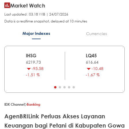
Market Watch
Last updated : 03.18 WIB | 24/07/2026
Data is a realtime snapshot, delayed at 10 minutes
Major Indexes
Currencies
IHSG
LQ45
6219.73
616.64
-95.58
-10.48
-1.51 %
-1.67 %
IDX Channel
Banking
AgenBRILink Perluas Akses Layanan
Keuangan bagi Petani di Kabupaten Gowa