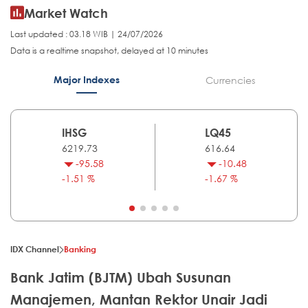
Market Watch
Last updated : 03.18 WIB | 24/07/2026
Data is a realtime snapshot, delayed at 10 minutes
Major Indexes
Currencies
IHSG
LQ45
6219.73
616.64
-95.58
-10.48
-1.51 %
-1.67 %
IDX Channel
Banking
Bank Jatim (BJTM) Ubah Susunan
Manajemen, Mantan Rektor Unair Jadi