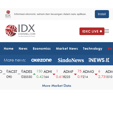
Install
Informasi ekonomi, saham dan keuangan dalam satu aplikasi.
Home
News
Economics
Market News
Technology
Ba
More news:
0
0
150
1
75
6
ACST
ADES
ADHI
ADMF
ADMG
ADMR
0
0
0.42
0.61
0.9
2.73
90
35550
164
8225
214
1510
More Market Data