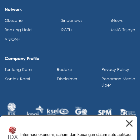
Network
Okezone
Sindonews
iNews
Booking Hotel
RCTI+
MNC Trijaya
VISION+
Company Profile
Tentang Kami
Redaksi
Privacy Policy
Kontak Kami
Disclaimer
Pedoman Media
Siber
Informasi ekonomi, saham dan keuangan dalam satu aplikasi.
© 2026 IDX Channel. All Rights Reserved.