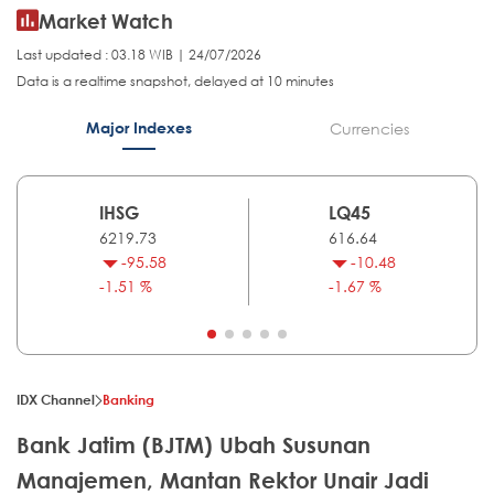
Market Watch
Last updated : 03.18 WIB | 24/07/2026
Data is a realtime snapshot, delayed at 10 minutes
Major Indexes
Currencies
IHSG
LQ45
6219.73
616.64
-95.58
-10.48
-1.51 %
-1.67 %
IDX Channel
Banking
Bank Jatim (BJTM) Ubah Susunan
Manajemen, Mantan Rektor Unair Jadi