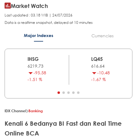
Market Watch
Last updated : 03.18 WIB | 24/07/2026
Data is a realtime snapshot, delayed at 10 minutes
Major Indexes
Currencies
IHSG
LQ45
6219.73
616.64
-95.58
-10.48
-1.51 %
-1.67 %
IDX Channel
Banking
Kenali 6 Bedanya BI Fast dan Real Time
Online BCA