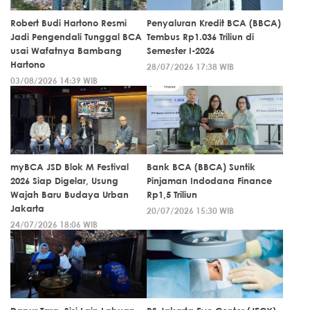
Robert Budi Hartono Resmi
Penyaluran Kredit BCA (BBCA)
Jadi Pengendali Tunggal BCA
Tembus Rp1.036 Triliun di
usai Wafatnya Bambang
Semester I-2026
Hartono
28/07/2026 17:38 WIB
03/08/2026 14:39 WIB
myBCA JSD Blok M Festival
Bank BCA (BBCA) Suntik
2026 Siap Digelar, Usung
Pinjaman Indodana Finance
Wajah Baru Budaya Urban
Rp1,5 Triliun
Jakarta
20/07/2026 15:30 WIB
24/07/2026 18:06 WIB