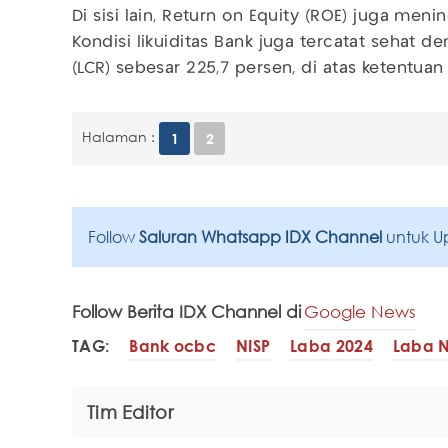
Di sisi lain, Return on Equity (ROE) juga meni
Kondisi likuiditas Bank juga tercatat sehat d
(LCR) sebesar 225,7 persen, di atas ketentuan 
Halaman :
1
2
Follow
Saluran Whatsapp IDX Channel
untuk U
Follow Berita IDX Channel di
Google News
TAG:
Bank ocbc
NISP
Laba 2024
Laba N
Tim Editor