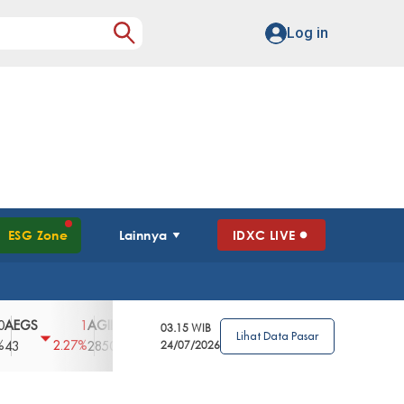
Log in
ESG Zone
Lainnya
IDXC LIVE
S
AGII
AGRO
AGRS
AHAP
AIMS
1
100
4
0
2
03.15 WIB
Lihat Data Pasar
2.27%
3.39%
2.63%
0%
2.04%
2850
148
24/07/2026
62
96
360