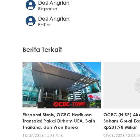
Desi Angriani
Reporter
Desi Angriani
Editor
Berita Terkait
Ekspansi Bisnis, OCBC Hadirkan
OCBC (NISP) Akui
Transaksi Pakai Dirham UEA, Bath
Saham Great East
Thailand, dan Won Korea
Rp201,98 Miliar
13/07/2026 15:39 WIB
09/06/2026 12:03 W