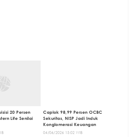
sisi 20 Persen
Caplok 98,99 Persen OCBC
ern Life Senilai
Sekuritas, NISP Jadi Induk
Konglomerasi Keuangan
IB
04/06/2026 15:02 WIB