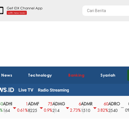
t News
Technology
Banking
Syariah
I
ADMF
ADMG
ADMR
ADRO
AEG
1
75
6
60
0
0.61%
0.9%
2.73%
3.82%
0%
8225
214
1510
2540
43