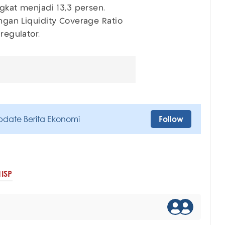
ngkat menjadi 13,3 persen.
engan Liquidity Coverage Ratio
regulator.
pdate Berita Ekonomi
Follow
ISP