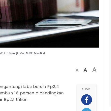
2,4 Triliun (Foto: MNC Media)
A
A
A
engantongi laba bersih Rp2,4
SHARE
 tumbuh 16 persen dibandingkan
Rp2,1 triliun.