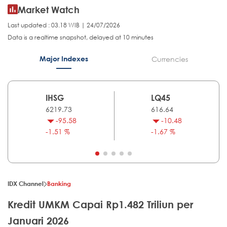
Market Watch
Last updated : 03.18 WIB | 24/07/2026
Data is a realtime snapshot, delayed at 10 minutes
Major Indexes
Currencies
IHSG
LQ45
6219.73
616.64
-95.58
-10.48
-1.51 %
-1.67 %
IDX Channel
Banking
Kredit UMKM Capai Rp1.482 Triliun per
Januari 2026