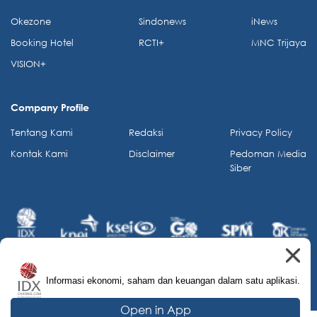
Okezone
Sindonews
iNews
Booking Hotel
RCTI+
MNC Trijaya
VISION+
Company Profile
Tentang Kami
Redaksi
Privacy Policy
Kontak Kami
Disclaimer
Pedoman Media
Siber
Informasi ekonomi, saham dan keuangan dalam satu aplikasi.
© 2026 IDX Channel. All Rights Reserved.
Open in App