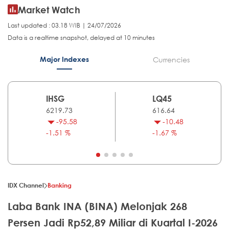
Market Watch
Last updated : 03.18 WIB | 24/07/2026
Data is a realtime snapshot, delayed at 10 minutes
Major Indexes
Currencies
IHSG
LQ45
6219.73
616.64
-95.58
-10.48
-1.51 %
-1.67 %
IDX Channel
Banking
Laba Bank INA (BINA) Melonjak 268
Persen Jadi Rp52,89 Miliar di Kuartal I-2026