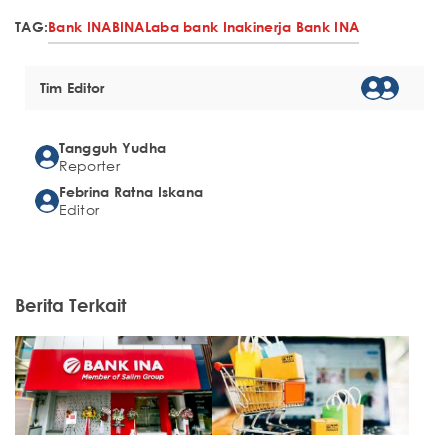
TAG:
Bank INA
BINA
Laba bank Ina
kinerja Bank INA
Tim Editor
Tangguh Yudha
Reporter
Febrina Ratna Iskana
Editor
Berita Terkait