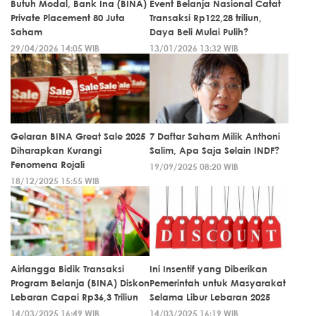
Butuh Modal, Bank Ina (BINA)
Event Belanja Nasional Catat
Private Placement 80 Juta
Transaksi Rp122,28 triliun,
Saham
Daya Beli Mulai Pulih?
29/04/2026 14:05 WIB
13/01/2026 13:32 WIB
Gelaran BINA Great Sale 2025
7 Daftar Saham Milik Anthoni
Diharapkan Kurangi
Salim, Apa Saja Selain INDF?
Fenomena Rojali
19/09/2025 08:20 WIB
18/12/2025 15:55 WIB
Airlangga Bidik Transaksi
Ini Insentif yang Diberikan
Program Belanja (BINA) Diskon
Pemerintah untuk Masyarakat
Lebaran Capai Rp36,3 Triliun
Selama Libur Lebaran 2025
14/03/2025 16:49 WIB
14/03/2025 16:19 WIB