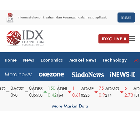
Install
Informasi ekonomi, saham dan keuangan dalam satu aplikasi.
Home
News
Economics
Market News
Technology
Ba
More news:
0
0
150
1
75
6
O
ACST
ADES
ADHI
ADMF
ADMG
ADM
0
0
0.42
0.61
0.9
2.73
90
35550
164
8225
214
1510
More Market Data