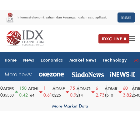
Install
Informasi ekonomi, saham dan keuangan dalam satu aplikasi.
Home
News
Economics
Market News
Technology
Ba
More news:
150
1
75
6
60
ADES
ADHI
ADMF
ADMG
ADMR
ADRO
0.42
0.61
0.9
2.73
3.82
35550
164
8225
214
1510
2540
More Market Data