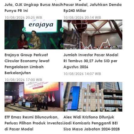
Juta, OJK Ungkap Bursa Masih
Pasar Modal, Jatuhkan Denda
Punya PR Ini
Rp240 Miliar
10/08/2026 20:25 WIB
10/08/2026 20:14 WIB
Erajaya Group Perkuat
Jumlah Investor Pasar Modal
Circular Economy lewat
RI Tembus 30,27 Juta SID per
Pengelolaan Limbah
Agustus 2026
Berkelanjutan
10/08/2026 14:07 WIB
10/08/2026 17:00 WIB
ETF Emas Resmi Diluncurkan,
Alex Widi Kristiono Ditunjuk
Perluas Pilihan Produk Investasi
Jadi Komisaris Pengganti BEI
di Pasar Modal
Sisa Masa Jabatan 2024-2028