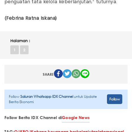
penguatan tata kelola keberlanjutan," tuturnya.
(Febrina Ratna Iskana)
Halaman :
1
2
SHARE
Follow
Saluran Whatsapp IDX Channel
untuk Update
Follow
Berita Ekonomi
Follow Berita IDX Channel di
Google News
TAG:
OJK
POJK
aturan keuangan berkelanjutan
Internasional