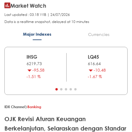
Market Watch
Last updated : 03.18 WIB | 24/07/2026
Data is a realtime snapshot, delayed at 10 minutes
Major Indexes
Currencies
IHSG
LQ45
6219.73
616.64
-95.58
-10.48
-1.51 %
-1.67 %
IDX Channel
Banking
OJK Revisi Aturan Keuangan
Berkelanjutan, Selaraskan dengan Standar