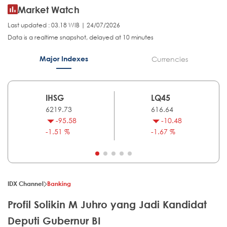
Market Watch
Last updated : 03.18 WIB | 24/07/2026
Data is a realtime snapshot, delayed at 10 minutes
Major Indexes
Currencies
IHSG
LQ45
6219.73
616.64
-95.58
-10.48
-1.51 %
-1.67 %
IDX Channel
Banking
Profil Solikin M Juhro yang Jadi Kandidat
Deputi Gubernur BI