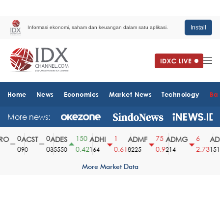
Install
Informasi ekonomi, saham dan keuangan dalam satu aplikasi.
Home
News
Economics
Market News
Technology
Ba
More news:
0
0
150
1
75
6
O
ACST
ADES
ADHI
ADMF
ADMG
ADM
0
0
0.42
0.61
0.9
2.73
90
35550
164
8225
214
1510
More Market Data