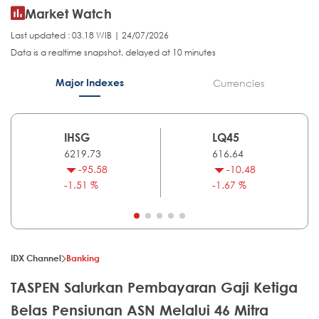
Market Watch
Last updated : 03.18 WIB | 24/07/2026
Data is a realtime snapshot, delayed at 10 minutes
Major Indexes
Currencies
IHSG
LQ45
6219.73
616.64
-95.58
-10.48
-1.51 %
-1.67 %
IDX Channel
Banking
TASPEN Salurkan Pembayaran Gaji Ketiga
Belas Pensiunan ASN Melalui 46 Mitra