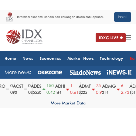
Install
Informasi ekonomi, saham dan keuangan dalam satu aplikasi.
Home
News
Economics
Market News
Technology
Ba
More news:
0
0
150
1
75
6
O
ACST
ADES
ADHI
ADMF
ADMG
ADM
0
0
0.42
0.61
0.9
2.73
90
35550
164
8225
214
1510
More Market Data