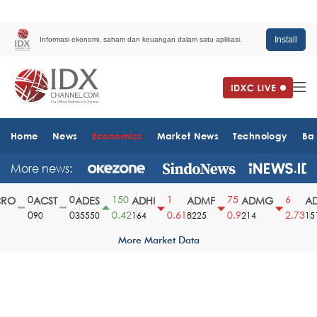
Install
Informasi ekonomi, saham dan keuangan dalam satu aplikasi.
Home
News
Economics
Market News
Technology
Ba
More news:
0
0
150
1
75
6
O
ACST
ADES
ADHI
ADMF
ADMG
AD
0
0
0.42
0.61
0.9
2.73
90
35550
164
8225
214
1510
More Market Data