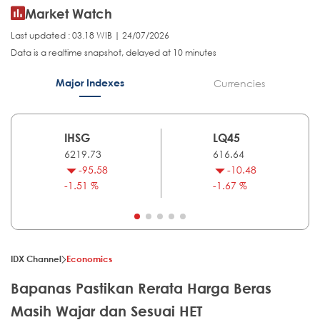
Market Watch
Last updated : 03.18 WIB | 24/07/2026
Data is a realtime snapshot, delayed at 10 minutes
Major Indexes
Currencies
IHSG
LQ45
6219.73
616.64
-95.58
-10.48
-1.51 %
-1.67 %
IDX Channel
Economics
Bapanas Pastikan Rerata Harga Beras
Masih Wajar dan Sesuai HET