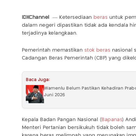
IDXChannel
— Ketersediaan
beras
untuk pem
dalam negeri dipastikan tidak ada kendala
terjadinya kelangkaan.
Pemerintah memastikan
stok beras
nasional 
Cadangan Beras Pemerintah (CBP) yang dike
Baca Juga:
Wamenlu Belum Pastikan Kehadiran Prabo
Juni 2026
Kepala Badan Pangan Nasional (
Bapanas
) And
Menteri Pertanian bersikukuh tidak boleh samp
karena beras melimpah yang merupakan impli