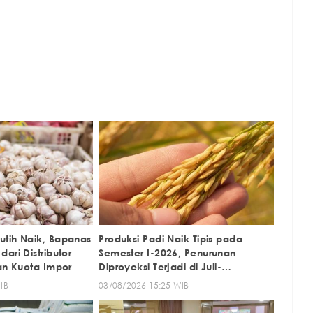
tih Naik, Bapanas
Produksi Padi Naik Tipis pada
ari Distributor
Semester I-2026, Penurunan
ran Kuota Impor
Diproyeksi Terjadi di Juli-
September
IB
03/08/2026 15:25 WIB