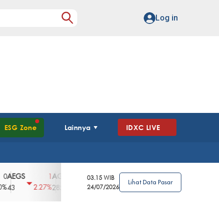
Log in
ESG Zone
Lainnya
IDXC LIVE
GS
AGII
AGRO
AGRS
AHAP
AIM
1
100
4
0
2
03.15 WIB
Lihat Data Pasar
2.27%
3.39%
2.63%
0%
2.04%
2850
148
24/07/2026
62
96
360