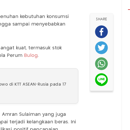
enuhan kebutuhan konsumsi
SHARE
 hingga sampai menyebabkan
sangat kuat, termasuk stok
lola Perum
Bulog
.
wo di KTT ASEAN-Rusia pada 17
i Amran Sulaiman yang juga
ai terjadi kelangkaan beras. Ini
kasi positif pencapaian