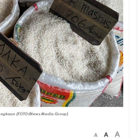
langkaan (FOTO:iNews Media Group)
A
A
A