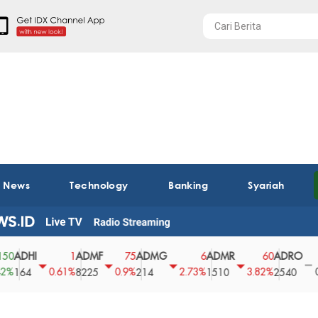
t News
Technology
Banking
Syariah
HI
ADMF
ADMG
ADMR
ADRO
AE
1
75
6
60
0
0.61%
0.9%
2.73%
3.82%
0%
4
8225
214
1510
2540
43