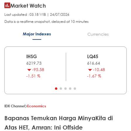
Market Watch
Last updated : 03.18 WIB | 24/07/2026
Data is a realtime snapshot, delayed at 10 minutes
Major Indexes
Currencies
IHSG
LQ45
6219.73
616.64
-95.58
-10.48
-1.51 %
-1.67 %
IDX Channel
Economics
Bapanas Temukan Harga MinyaKita di
Atas HET, Amran: Ini Offside