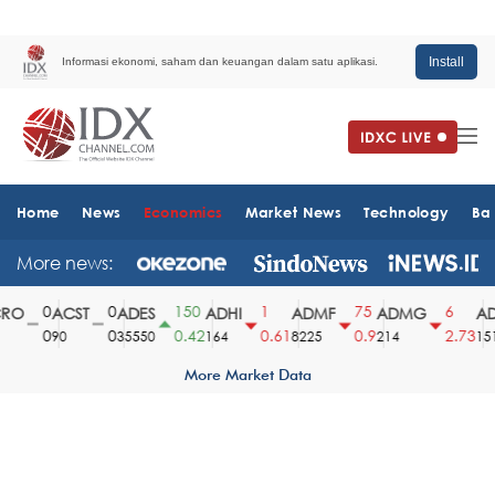
Install
Informasi ekonomi, saham dan keuangan dalam satu aplikasi.
Home
News
Economics
Market News
Technology
Ba
More news:
0
0
150
1
75
6
O
ACST
ADES
ADHI
ADMF
ADMG
AD
0
0
0.42
0.61
0.9
2.73
90
35550
164
8225
214
1510
More Market Data