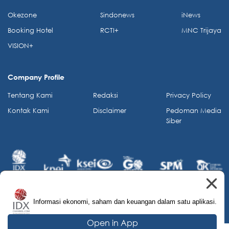
Okezone
Sindonews
iNews
Booking Hotel
RCTI+
MNC Trijaya
VISION+
Company Profile
Tentang Kami
Redaksi
Privacy Policy
Kontak Kami
Disclaimer
Pedoman Media
Siber
Informasi ekonomi, saham dan keuangan dalam satu aplikasi.
© 2026 IDX Channel. All Rights Reserved.
Open in App