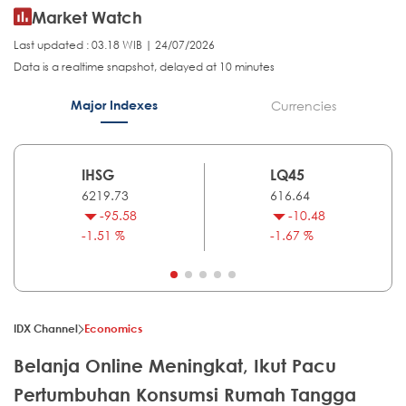
Market Watch
Last updated : 03.18 WIB | 24/07/2026
Data is a realtime snapshot, delayed at 10 minutes
Major Indexes
Currencies
IHSG
LQ45
6219.73
616.64
-95.58
-10.48
-1.51 %
-1.67 %
IDX Channel
Economics
Belanja Online Meningkat, Ikut Pacu
Pertumbuhan Konsumsi Rumah Tangga