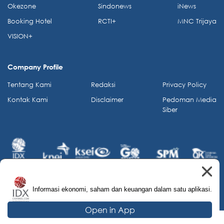
Okezone
Sindonews
iNews
Booking Hotel
RCTI+
MNC Trijaya
VISION+
Company Profile
Tentang Kami
Redaksi
Privacy Policy
Kontak Kami
Disclaimer
Pedoman Media
Siber
Informasi ekonomi, saham dan keuangan dalam satu aplikasi.
© 2026 IDX Channel. All Rights Reserved.
Open in App