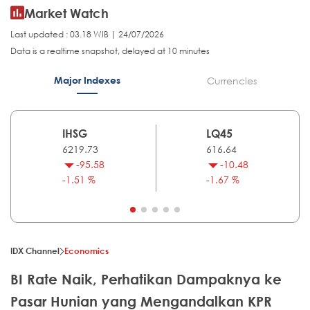
Market Watch
Last updated : 03.18 WIB | 24/07/2026
Data is a realtime snapshot, delayed at 10 minutes
Major Indexes
Currencies
IHSG
LQ45
6219.73
616.64
-95.58
-10.48
-1.51 %
-1.67 %
IDX Channel
Economics
BI Rate Naik, Perhatikan Dampaknya ke
Pasar Hunian yang Mengandalkan KPR