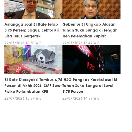
Airlangga soal BI Rate Tetap
Gubernur BI Ungkap Alasan
5,75 Persen: Bagus, Sektor Riil
Tahan Suku Bunga di Tengah
Bisa Terus Bergerak
Tren Pelemahan Rupiah
22/07/2026 18:30 WIB
22/07/2026 16:49 WIB
BI Rate Diproyeksi Tembus 6,75
IHSG Pangkas Koreksi usai BI
Persen di Akhir 2026, SMF Soroti
Tahan Suku Bunga di Level
Risiko Perlambatan KPR
5,75 Persen
22/07/2026 15:57 WIB
22/07/2026 14:59 WIB