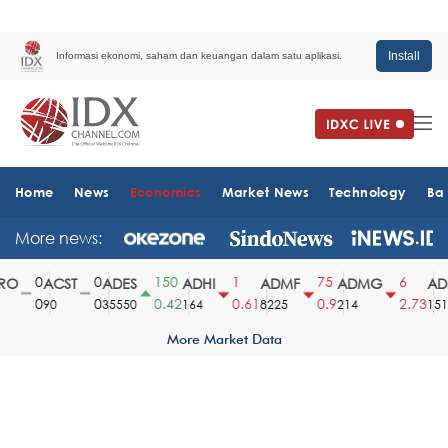
Install
Informasi ekonomi, saham dan keuangan dalam satu aplikasi.
Home
News
Economics
Market News
Technology
Ba
More news:
0
0
150
1
75
6
O
ACST
ADES
ADHI
ADMF
ADMG
ADM
0
0
0.42
0.61
0.9
2.73
90
35550
164
8225
214
1510
More Market Data