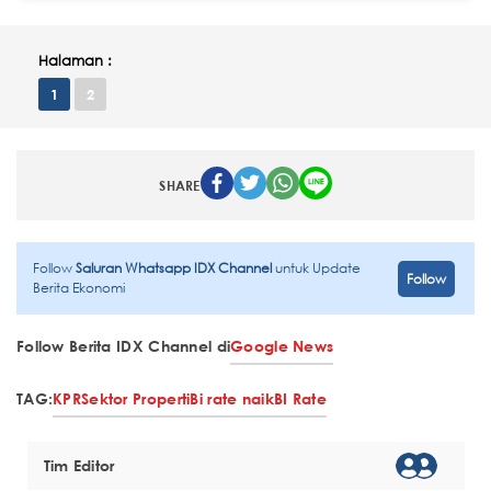
Halaman :
1
2
SHARE
Follow
Saluran Whatsapp IDX Channel
untuk Update
Follow
Berita Ekonomi
Follow Berita IDX Channel di
Google News
TAG:
KPR
Sektor Properti
Bi rate naik
BI Rate
Tim Editor