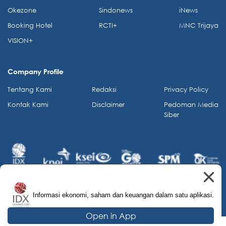
Okezone
Sindonews
iNews
Booking Hotel
RCTI+
MNC Trijaya
VISION+
Company Profile
Tentang Kami
Redaksi
Privacy Policy
Kontak Kami
Disclaimer
Pedoman Media
Siber
Informasi ekonomi, saham dan keuangan dalam satu aplikasi.
© 2026 IDX Channel. All Rights Reserved.
Open in App