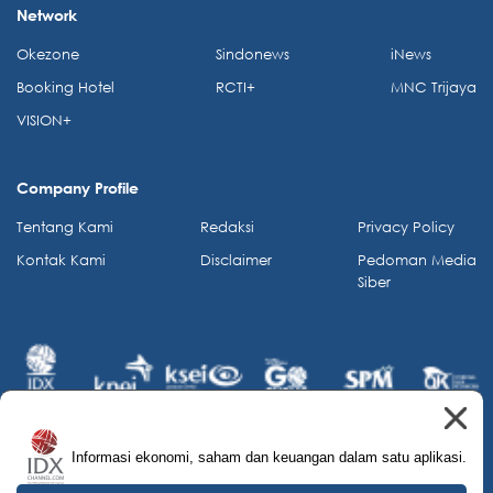
Network
Okezone
Sindonews
iNews
Booking Hotel
RCTI+
MNC Trijaya
VISION+
Company Profile
Tentang Kami
Redaksi
Privacy Policy
Kontak Kami
Disclaimer
Pedoman Media
Siber
Informasi ekonomi, saham dan keuangan dalam satu aplikasi.
© 2026 IDX Channel. All Rights Reserved.