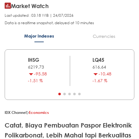
Market Watch
Last updated : 03.18 WIB | 24/07/2026
Data is a realtime snapshot, delayed at 10 minutes
Major Indexes
Currencies
IHSG
LQ45
6219.73
616.64
-95.58
-10.48
-1.51 %
-1.67 %
IDX Channel
Economics
Catat, Biaya Pembuatan Paspor Elektronik
Polikarbonat, Lebih Mahal tapi Berkualitas