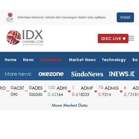
Install
Informasi ekonomi, saham dan keuangan dalam satu aplikasi.
Home
News
Economics
Market News
Technology
Ba
More news:
0
0
150
1
75
6
O
ACST
ADES
ADHI
ADMF
ADMG
ADM
0
0
0.42
0.61
0.9
2.73
90
35550
164
8225
214
1510
More Market Data