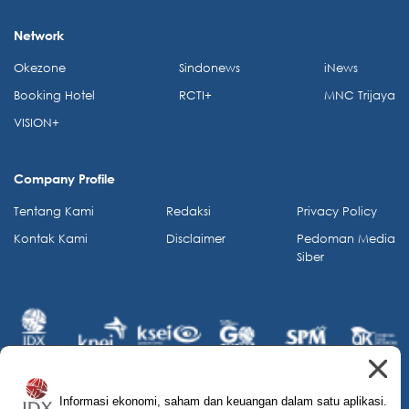
Network
Okezone
Sindonews
iNews
Booking Hotel
RCTI+
MNC Trijaya
VISION+
Company Profile
Tentang Kami
Redaksi
Privacy Policy
Kontak Kami
Disclaimer
Pedoman Media
Siber
Informasi ekonomi, saham dan keuangan dalam satu aplikasi.
© 2026 IDX Channel. All Rights Reserved.