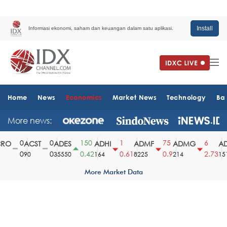
Install
Informasi ekonomi, saham dan keuangan dalam satu aplikasi.
Home
News
Economics
Market News
Technology
Ba
More news:
0
0
150
1
75
6
O
ACST
ADES
ADHI
ADMF
ADMG
AD
0
0
0.42
0.61
0.9
2.73
90
35550
164
8225
214
1510
More Market Data