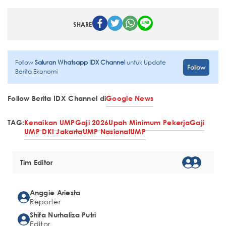
SHARE
Follow
Saluran Whatsapp IDX Channel
untuk Update
Follow
Berita Ekonomi
Follow Berita IDX Channel di
Google News
TAG:
Kenaikan UMP
Gaji 2026
Upah Minimum Pekerja
Gaji
UMP DKI Jakarta
UMP Nasional
UMP
Tim Editor
Anggie Ariesta
Reporter
Shifa Nurhaliza Putri
Editor