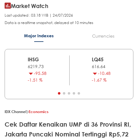
Market Watch
Last updated : 03.18 WIB | 24/07/2026
Data is a realtime snapshot, delayed at 10 minutes
Major Indexes
Currencies
IHSG
LQ45
6219.73
616.64
-95.58
-10.48
-1.51 %
-1.67 %
IDX Channel
Economics
Cek Daftar Kenaikan UMP di 36 Provinsi RI,
Jakarta Puncaki Nominal Tertinggi Rp5,72