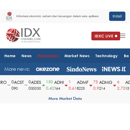
Install
Informasi ekonomi, saham dan keuangan dalam satu aplikasi.
Home
News
Economics
Market News
Technology
Ba
More news:
0
0
150
1
75
6
O
ACST
ADES
ADHI
ADMF
ADMG
AD
0
0
0.42
0.61
0.9
2.73
90
35550
164
8225
214
1510
More Market Data