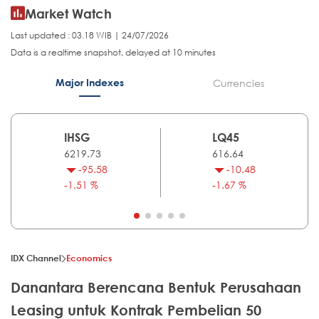
Market Watch
Last updated : 03.18 WIB | 24/07/2026
Data is a realtime snapshot, delayed at 10 minutes
Major Indexes
Currencies
IHSG
LQ45
6219.73
616.64
-95.58
-10.48
-1.51 %
-1.67 %
IDX Channel
Economics
Danantara Berencana Bentuk Perusahaan
Leasing untuk Kontrak Pembelian 50