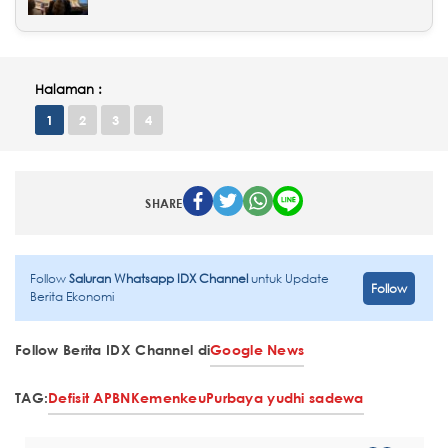
Halaman :
1
2
3
4
SHARE
Follow
Saluran Whatsapp IDX Channel
untuk Update
Follow
Berita Ekonomi
Follow Berita IDX Channel di
Google News
TAG:
Defisit APBN
Kemenkeu
Purbaya yudhi sadewa