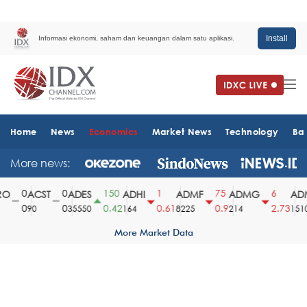
Install
Informasi ekonomi, saham dan keuangan dalam satu aplikasi.
Home
News
Economics
Market News
Technology
Ba
More news:
0
0
150
1
75
6
O
ACST
ADES
ADHI
ADMF
ADMG
ADM
0
0
0.42
0.61
0.9
2.73
90
35550
164
8225
214
1510
More Market Data