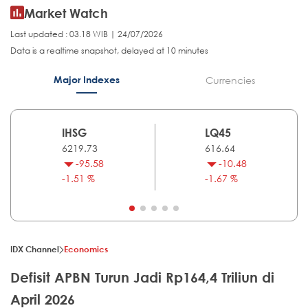
Market Watch
Last updated : 03.18 WIB | 24/07/2026
Data is a realtime snapshot, delayed at 10 minutes
Major Indexes
Currencies
IHSG
LQ45
6219.73
616.64
-95.58
-10.48
-1.51 %
-1.67 %
IDX Channel
Economics
Defisit APBN Turun Jadi Rp164,4 Triliun di
April 2026