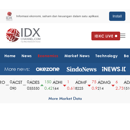
Install
Informasi ekonomi, saham dan keuangan dalam satu aplikasi.
Home
News
Economics
Market News
Technology
Ba
More news:
0
0
150
1
75
6
O
ACST
ADES
ADHI
ADMF
ADMG
ADM
0
0
0.42
0.61
0.9
2.73
90
35550
164
8225
214
1510
More Market Data