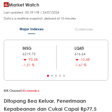
Market Watch
Last updated : 03.18 WIB | 24/07/2026
Data is a realtime snapshot, delayed at 10 minutes
Major Indexes
Currencies
IHSG
LQ45
6219.73
616.64
-95.58
-10.48
-1.51 %
-1.67 %
IDX Channel
Economics
Ditopang Bea Keluar, Penerimaan
Kepabeanan dan Cukai Capai Rp77,5