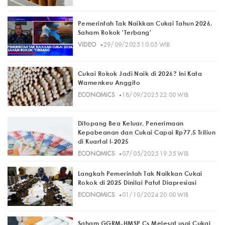
Pemerintah Tak Naikkan Cukai Tahun 2026,
Saham Rokok 'Terbang'
·
VIDEO
29/09/2025 10:05 WIB
Cukai Rokok Jadi Naik di 2026? Ini Kata
Wamenkeu Anggito
·
ECONOMICS
18/09/2025 22:00 WIB
Ditopang Bea Keluar, Penerimaan
Kepabeanan dan Cukai Capai Rp77,5 Triliun
di Kuartal I-2025
·
ECONOMICS
07/05/2025 19:35 WIB
Langkah Pemerintah Tak Naikkan Cukai
Rokok di 2025 Dinilai Patut Diapresiasi
·
ECONOMICS
01/10/2024 20:00 WIB
Saham GGRM-HMSP Cs Melesat usai Cukai