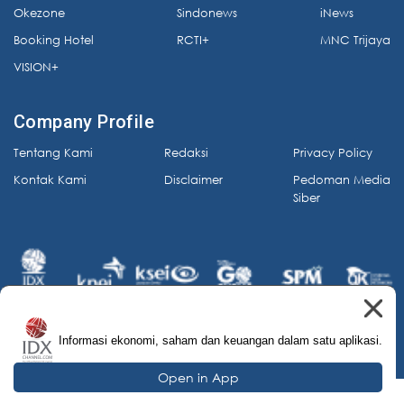
Okezone
Sindonews
iNews
Booking Hotel
RCTI+
MNC Trijaya
VISION+
Company Profile
Tentang Kami
Redaksi
Privacy Policy
Kontak Kami
Disclaimer
Pedoman Media
Siber
Informasi ekonomi, saham dan keuangan dalam satu aplikasi.
© 2026 IDX Channel. All Rights Reserved.
Open in App