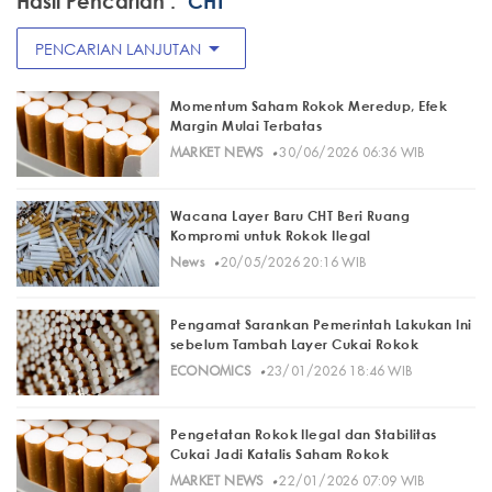
Hasil Pencarian :
"CHT"
arrow_drop_down
PENCARIAN LANJUTAN
Momentum Saham Rokok Meredup, Efek
Margin Mulai Terbatas
·
MARKET NEWS
30/06/2026 06:36 WIB
Wacana Layer Baru CHT Beri Ruang
Kompromi untuk Rokok Ilegal
·
News
20/05/2026 20:16 WIB
Pengamat Sarankan Pemerintah Lakukan Ini
sebelum Tambah Layer Cukai Rokok
·
ECONOMICS
23/01/2026 18:46 WIB
Pengetatan Rokok Ilegal dan Stabilitas
Cukai Jadi Katalis Saham Rokok
·
MARKET NEWS
22/01/2026 07:09 WIB