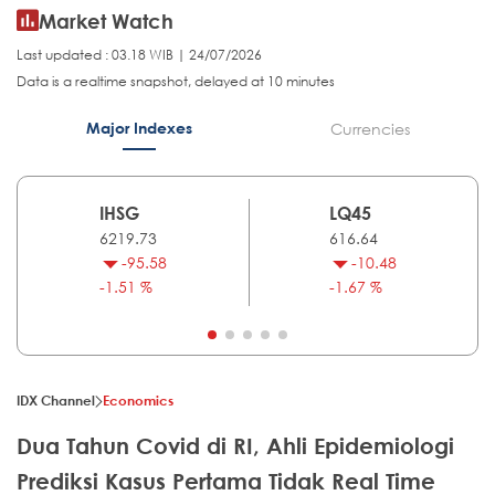
Market Watch
Last updated : 03.18 WIB | 24/07/2026
Data is a realtime snapshot, delayed at 10 minutes
Major Indexes
Currencies
IHSG
LQ45
6219.73
616.64
-95.58
-10.48
-1.51 %
-1.67 %
IDX Channel
Economics
Dua Tahun Covid di RI, Ahli Epidemiologi
Prediksi Kasus Pertama Tidak Real Time