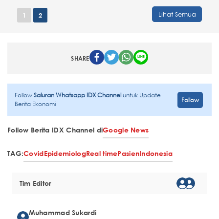
Lihat Semua
1
2
SHARE
Follow
Saluran Whatsapp IDX Channel
untuk Update
Follow
Berita Ekonomi
Follow Berita IDX Channel di
Google News
TAG:
Covid
Epidemiolog
Real time
Pasien
Indonesia
Tim Editor
Muhammad Sukardi