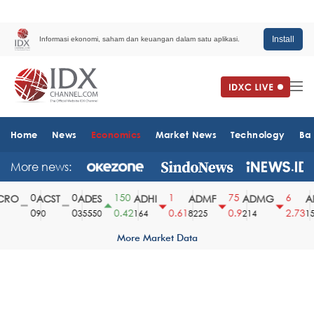
Install
Informasi ekonomi, saham dan keuangan dalam satu aplikasi.
Home
News
Economics
Market News
Technology
Ba
More news:
0
0
150
1
75
6
RO
ACST
ADES
ADHI
ADMF
ADMG
AD
0
0
0.42
0.61
0.9
2.73
90
35550
164
8225
214
151
More Market Data