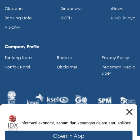
Okezone
Sindonews
iNews
Booking Hotel
RCTI+
MNC Trijaya
VISION+
Company Profile
Tentang Kami
Redaksi
Privacy Policy
Kontak Kami
Disclaimer
Pedoman Media
Siber
Informasi ekonomi, saham dan keuangan dalam satu aplikasi.
© 2026 IDX Channel. All Rights Reserved.
Open in App