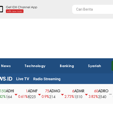
t News
Technology
Banking
Syariah
DHI
ADMF
ADMG
ADMR
ADRO
A
1
75
6
60
0
0.61%
0.9%
2.73%
3.82%
0%
64
8225
214
1510
2540
43