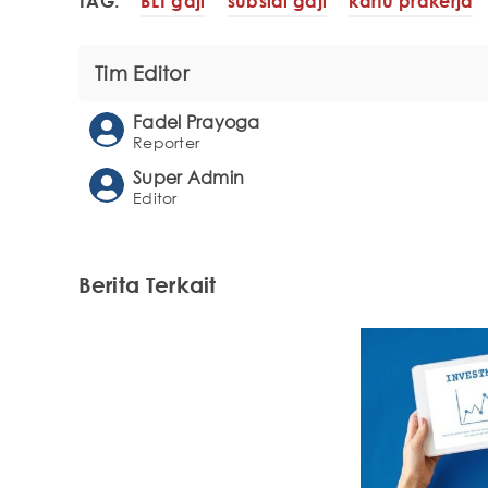
TAG:
BLT gaji
subsidi gaji
kartu prakerja
Tim Editor
Fadel Prayoga
Reporter
Super Admin
Editor
Berita Terkait