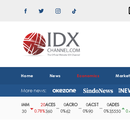
Home
News
Economics
Marke
More news:
ABMM
ACES
ACRO
ACST
ADES
A
0
20
0
0
0
150
0%
0.78%
0%
0%
0%
0.42%
2530
360
62
90
35550
1