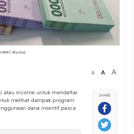
OTO:MNC Media)
A
A
A
aji atau income untuk mendaftar.
SHARE
 untuk melihat dampak program
enggunaan dana insentif pasca