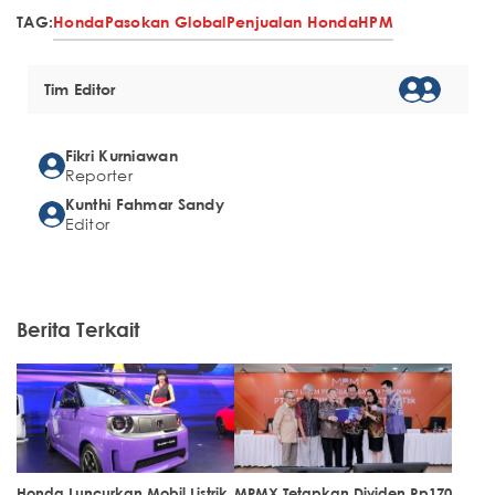
TAG:
Honda
Pasokan Global
Penjualan Honda
HPM
Tim Editor
Fikri Kurniawan
Reporter
Kunthi Fahmar Sandy
Editor
Berita Terkait
Honda Luncurkan Mobil Listrik
MPMX Tetapkan Dividen Rp170