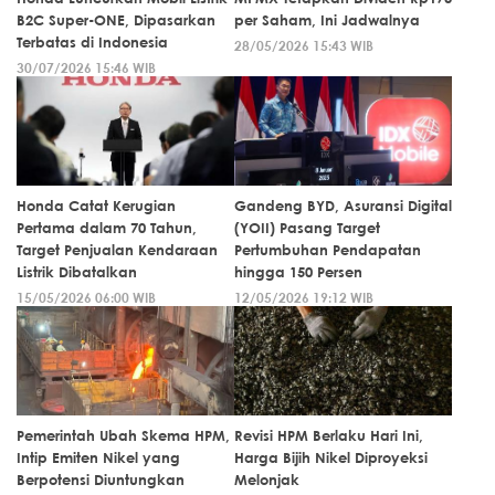
B2C Super-ONE, Dipasarkan
per Saham, Ini Jadwalnya
Terbatas di Indonesia
28/05/2026 15:43 WIB
30/07/2026 15:46 WIB
Honda Catat Kerugian
Gandeng BYD, Asuransi Digital
Pertama dalam 70 Tahun,
(YOII) Pasang Target
Target Penjualan Kendaraan
Pertumbuhan Pendapatan
Listrik Dibatalkan
hingga 150 Persen
15/05/2026 06:00 WIB
12/05/2026 19:12 WIB
Pemerintah Ubah Skema HPM,
Revisi HPM Berlaku Hari Ini,
Intip Emiten Nikel yang
Harga Bijih Nikel Diproyeksi
Berpotensi Diuntungkan
Melonjak