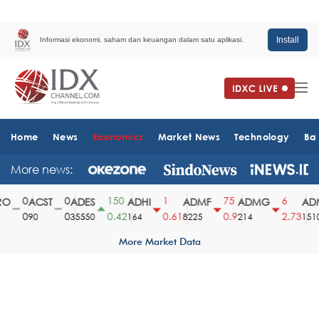
Install
Informasi ekonomi, saham dan keuangan dalam satu aplikasi.
Home
News
Economics
Market News
Technology
Ba
More news:
0
0
150
1
75
6
O
ACST
ADES
ADHI
ADMF
ADMG
ADM
0
0
0.42
0.61
0.9
2.73
90
35550
164
8225
214
1510
More Market Data