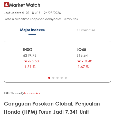
Market Watch
Last updated : 03.18 WIB | 24/07/2026
Data is a realtime snapshot, delayed at 10 minutes
Major Indexes
Currencies
IHSG
LQ45
6219.73
616.64
-95.58
-10.48
-1.51 %
-1.67 %
IDX Channel
Economics
Gangguan Pasokan Global, Penjualan
Honda (HPM) Turun Jadi 7.341 Unit