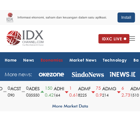
Install
Informasi ekonomi, saham dan keuangan dalam satu aplikasi.
Home
News
Economics
Market News
Technology
Ba
More news:
0
0
150
1
75
6
ACST
ADES
ADHI
ADMF
ADMG
ADMR
0
0
0.42
0.61
0.9
2.73
90
35550
164
8225
214
1510
More Market Data