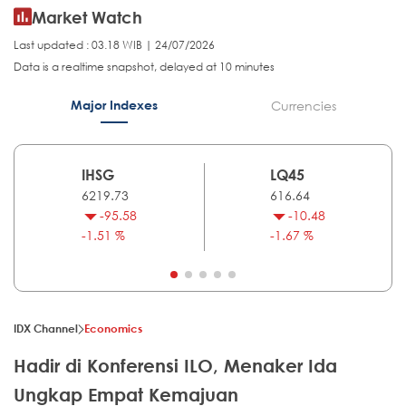
Market Watch
Last updated : 03.18 WIB | 24/07/2026
Data is a realtime snapshot, delayed at 10 minutes
Major Indexes
Currencies
IHSG
LQ45
6219.73
616.64
-95.58
-10.48
-1.51 %
-1.67 %
IDX Channel
Economics
Hadir di Konferensi ILO, Menaker Ida
Ungkap Empat Kemajuan